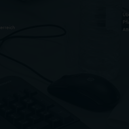
Üb
Pf
erreich
At