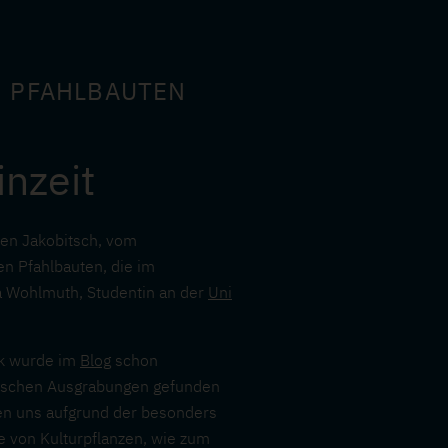
N PFAHLBAUTEN
inzeit
ten Jakobitsch, vom
en Pfahlbauten, die im
ra Wohlmuth, Studentin an der
Uni
ik wurde im
Blog
schon
logischen Ausgrabungen gefunden
ten uns aufgrund der besonders
e von Kulturpflanzen, wie zum