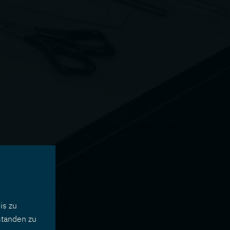
is zu
standen zu