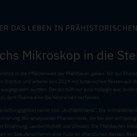
ER DAS LEBEN IN PRÄHISTORISCHE
rchs Mikroskop in die Ste
nblick in die Pflanzenwelt der Pfahlbauer geben. Ich bin Thors
n Institut, und arbeite seit 2019 mit botanischen Resten aus d
ausgegraben wurden. Derzeit hilft mir eine Kollegin aus: Amb
d zu dem Thema eine Bachelorarbeit verfassen.
rschungsgebiet nennt sich „Archäobotanik“. Die Archäobotan
Erinnerung: Wir analysieren Pflanzenreste, die bei den archäo
t Ernährung, Landwirtschaft und Umwelt. Die Pfahlbauten bie
ten im Seeuferschlamm eine Fülle an pflanzlichen Resten: Rest