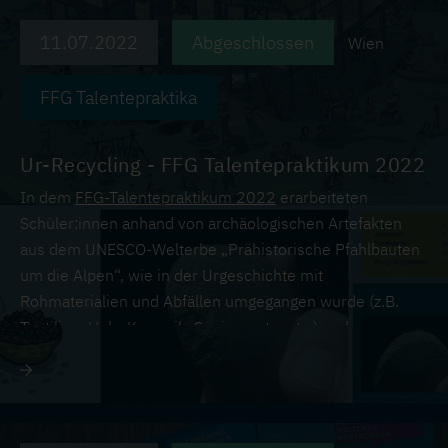
11.07.2022
Abgeschlossen
Wien
FFG Talentepraktika
Ur-Recycling - FFG Talentepraktikum 2022
In dem
FFG-Talentepraktikum 2022
erarbeiteten
Schüler:innen anhand von archäologischen Artefakten
aus dem UNESCO-Welterbe „Prähistorische Pfahlbauten
um die Alpen“, wie in der Urgeschichte mit
Rohmaterialien und Abfällen umgegangen wurde (z.B.
Textilien, Holz, Keramik, Speisereste, etc.) und
visualisierten ihre Erkenntnisse.
Hier geht es zum Interaktiven Wimmelbild