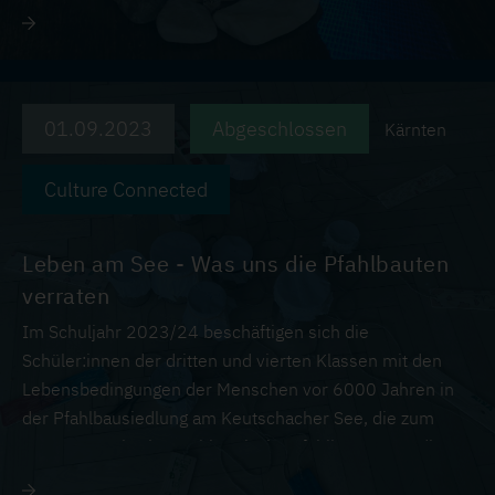
Alle weiteren Informationen zum Projekt und die
digitalisierten Fundstücke gibt es in der Webapplikation
"PfahlbauKompass" zu entdecken.
01.09.2023
Abgeschlossen
Kärnten
Culture Connected
https://kompass.pfahlbau
ten.at/
Leben am See - Was uns die Pfahlbauten
verraten
Im Schuljahr 2023/24 beschäftigen sich die
Schüler:innen der dritten und vierten Klassen mit den
Lebensbedingungen der Menschen vor 6000 Jahren in
der Pfahlbausiedlung am Keutschacher See, die zum
UNESCO-Welterbe Prähistorische Pfahlbauten um die
Alpen gehört.