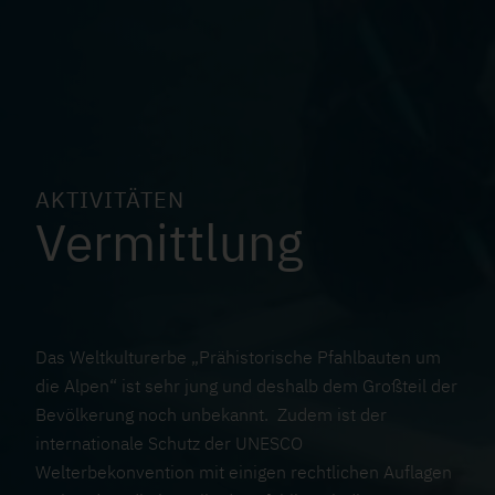
i
t
t
l
u
n
g
AKTIVITÄTEN
Vermittlung
B
i
l
Das Weltkulturerbe „Prähistorische Pfahlbauten um
d
die Alpen“ ist sehr jung und deshalb dem Großteil der
u
Bevölkerung noch unbekannt. Zudem ist der
n
internationale Schutz der UNESCO
g
Welterbekonvention mit einigen rechtlichen Auflagen