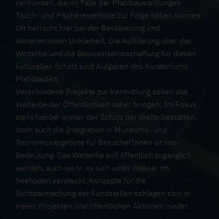
verbunden, die im Falle der Pfahlbausiedlungen
Tauch- und Fischereiverbote zur Folge haben können.
ÜBER UNS
Oft herrscht hier bei der Bevölkerung und
Anrainer:innen Unklarheit. Die Aufklärung über das
Welterbe und die Bewusstseinsschaffung für diesen
MEHR INFO
kulturellen Schatz sind Aufgaben des Kuratoriums
S
Pfahlbauten.
Verschiedene Projekte zur Vermittlung sollen das
o
Welterbe der Öffentlichkeit näher bringen. Im Fokus
steht hierbei immer der Schutz der Welterbestätten,
F
c
atenschutz
doch auch die Integration in Museums- und
mpressum
Tourismusangebote für BesucherInnen ist von
u
i
Bedeutung. Das Welterbe soll öffentlich zugänglich
Kontakt
werden, auch wenn es sich unter Wasser im
ß
a
Seeboden versteckt. Konzepte für die
Sichtbarmachung der Fundstellen schlagen sich in
z
l
vielen Projekten und öffentlichen Aktionen nieder.