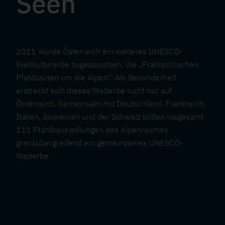
Seen
o
g
F
c
atenschutz
mpressum
a
u
i
Kontakt
2011 wurde Österreich ein weiteres UNESCO-
t
ß
Weltkulturerbe zugesprochen, die „Prähistorischen
a
Pfahlbauten
um die Alpen“. Als Besonderheit
i
z
erstreckt sich dieses Welterbe nicht nur auf
l
Österreich. Gemeinsam mit Deutschland, Frankreich,
o
e
Italien, Slowenien und der Schweiz bilden insgesamt
M
111 Pfahlbausiedlungen des Alpenraumes
n
e
grenzübergreifend ein gemeinsames UNESCO-
Welterbe.
l
d
e
i