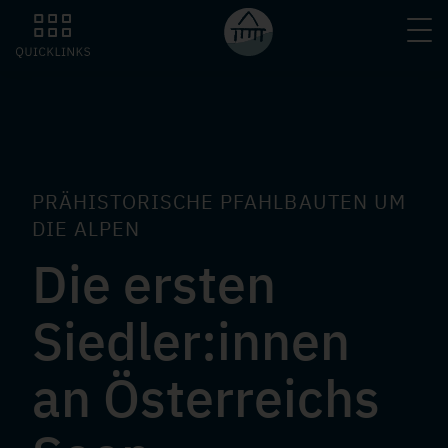
Direkt
H
zum
PFAHLBAUTEN
Inhalt
a
AKTUELLES
u
p
AKTIVITÄTEN
PRÄHISTORISCHE PFAHLBAUTEN UM
t
DIE ALPEN
Die ersten
ÜBER UNS
n
Siedler:innen
a
MEHR INFO
v
an Österreichs
S
i