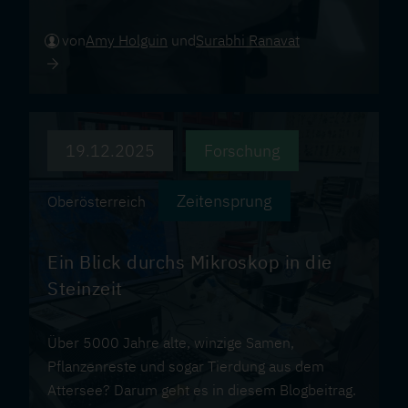
pile dwellings.
von
Amy Holguin
und
Surabhi Ranavat
19.12.2025
Forschung
Zeitensprung
Oberösterreich
Ein Blick durchs Mikroskop in die
Steinzeit
Über 5000 Jahre alte, winzige Samen,
Pflanzenreste und sogar Tierdung aus dem
Attersee? Darum geht es in diesem Blogbeitrag.