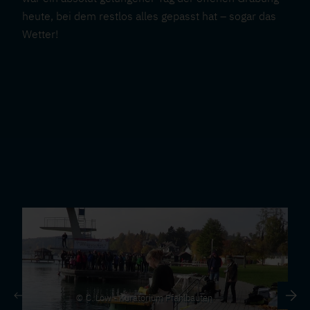
heute, bei dem restlos alles gepasst hat – sogar das
Wetter!
Previous
Next
C. Löw - Kuratorium Pfahlbauten
C. Löw - Kuratorium Pfahlbauten