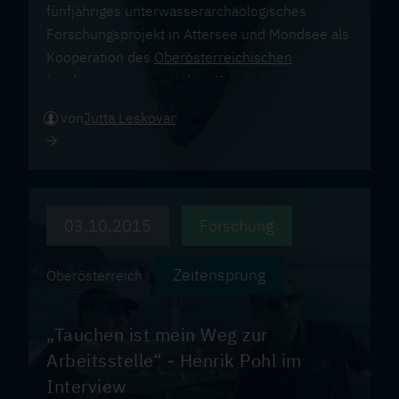
fünfjähriges unterwasserarchäologisches
Forschungsprojekt in Attersee und Mondsee als
Kooperation des
Oberösterreichischen
Landesmuseums
mit dem Kuratorium
Pfahlbauten.
von
Jutta Leskovar
03.10.2015
Forschung
Zeitensprung
Oberösterreich
„Tauchen ist mein Weg zur
Arbeitsstelle“ - Henrik Pohl im
Interview