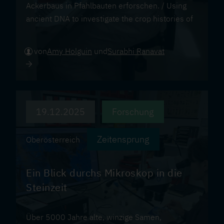
Ackerbaus in Pfahlbauten erforschen. / Using
ancient DNA to investigate the crop histories of
pile dwellings.
von
Amy Holguin
und
Surabhi Ranavat
19.12.2025
Forschung
Zeitensprung
Oberösterreich
Ein Blick durchs Mikroskop in die
Steinzeit
Über 5000 Jahre alte, winzige Samen,