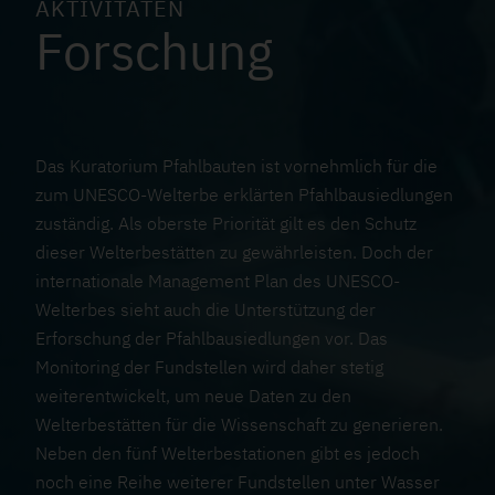
AKTIVITÄTEN
i
Forschung
t
t
l
u
n
Das Kuratorium Pfahlbauten ist vornehmlich für die
g
zum UNESCO-Welterbe erklärten Pfahlbausiedlungen
zuständig. Als oberste Priorität gilt es den Schutz
dieser Welterbestätten zu gewährleisten. Doch der
B
internationale Management Plan des UNESCO-
i
Welterbes sieht auch die Unterstützung der
l
Erforschung der Pfahlbausiedlungen vor. Das
d
Monitoring der Fundstellen wird daher stetig
u
weiterentwickelt, um neue Daten zu den
n
Welterbestätten für die Wissenschaft zu generieren.
g
Neben den fünf Welterbestationen gibt es jedoch
noch eine Reihe weiterer Fundstellen unter Wasser