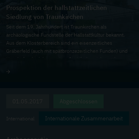
Prospektion der hallstattzeitlichen
Siedlung von Traunkirchen
Seit dem 19. Jahrhundert ist Traunkirchen als
archäologische Fundstelle der Hallstattkultur bekannt.
Aus dem Klosterbereich sind ein eisenzeitliches
Gräberfeld (auch mit spätbronzezeitlichen Funden) und
Hausbefunde dokumentiert. Im Uferbereich vor dem
Kloster konnten 1981 eisenzeitliche Funde aus einer
unter Wasser liegenden Pfahlbausiedlung gemacht
werden.
01.05.2017
Abgeschlossen
Internationale Zusammenarbeit
International