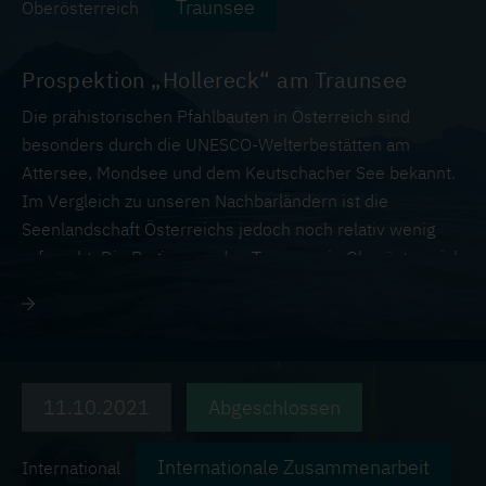
Ausrichtung konnten wir Studierende auch an passende
Traunsee
Oberösterreich
Forschungspartner vermittelt.
Prospektion „Hollereck“ am Traunsee
Die prähistorischen Pfahlbauten in Österreich sind
besonders durch die UNESCO-Welterbestätten am
Attersee, Mondsee und dem Keutschacher See bekannt.
Im Vergleich zu unseren Nachbarländern ist die
Seenlandschaft Österreichs jedoch noch relativ wenig
erforscht. Die Region um den Traunsee in Oberösterreich
zeigt beispielsweise großes Potenzial für neue
Erkenntnisse. Besonders die Nähe zum Salzabbau in
Hallstatt und dem damit verbundenen Fernhandel ist hier
interessant.
11.10.2021
Abgeschlossen
Internationale Zusammenarbeit
International