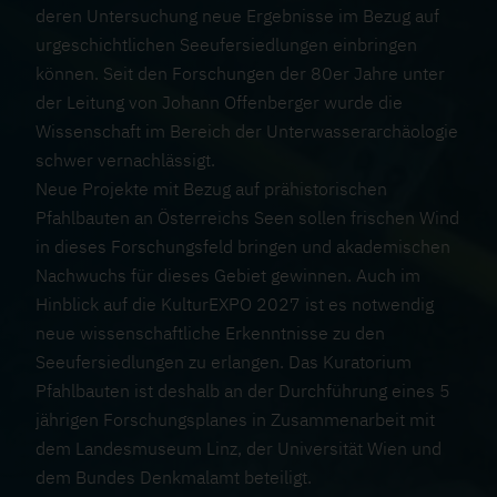
deren Untersuchung neue Ergebnisse im Bezug auf
ÜBER UNS
urgeschichtlichen Seeufersiedlungen einbringen
können. Seit den Forschungen der 80er Jahre unter
der Leitung von Johann Offenberger wurde die
MEHR INFO
Wissenschaft im Bereich der Unterwasserarchäologie
schwer vernachlässigt.
S
Neue Projekte mit Bezug auf prähistorischen
Pfahlbauten an Österreichs Seen sollen frischen Wind
o
in dieses Forschungsfeld bringen und akademischen
Nachwuchs für dieses Gebiet gewinnen. Auch im
F
c
atenschutz
Hinblick auf die KulturEXPO 2027 ist es notwendig
mpressum
u
neue wissenschaftliche Erkenntnisse zu den
i
Kontakt
Seeufersiedlungen zu erlangen. Das Kuratorium
ß
Pfahlbauten ist deshalb an der Durchführung eines 5
a
jährigen Forschungsplanes in Zusammenarbeit mit
z
dem Landesmuseum Linz, der Universität Wien und
l
dem Bundes Denkmalamt beteiligt.