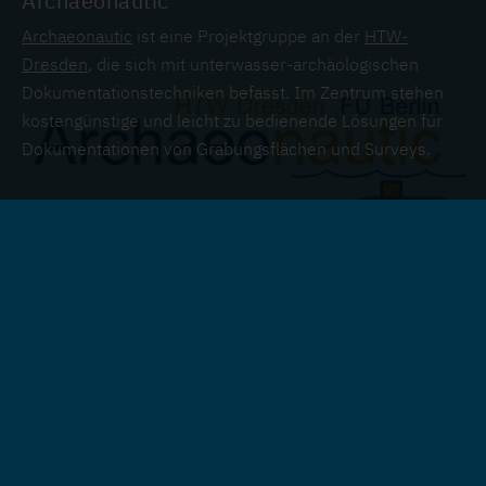
Archaeonautic
Archaeonautic
ist eine Projektgruppe an der
HTW-
Dresden
, die sich mit unterwasser-archäologischen
Dokumentationstechniken befasst. Im Zentrum stehen
kostengünstige und leicht zu bedienende Lösungen für
Dokumentationen von Grabungsflächen und Surveys.
01.01.2017
Laufend
International
Internationale Zusammenarbeit
BeLaVi - Beyond Lake Villages