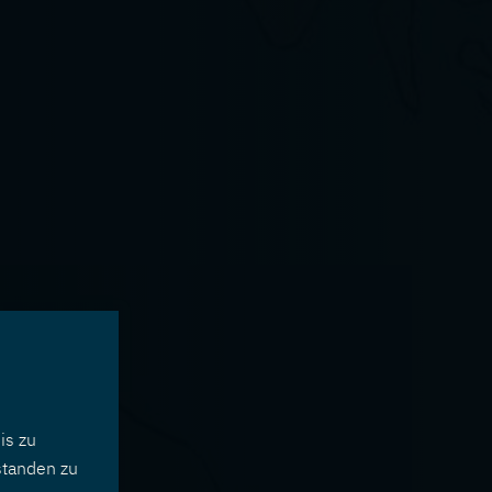
is zu
standen zu