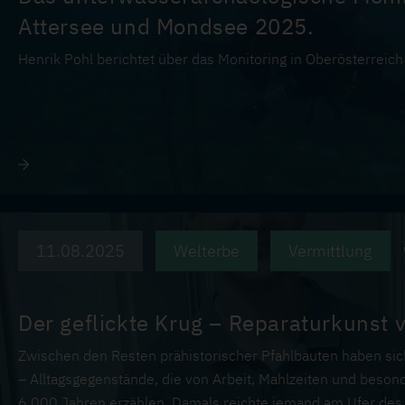
Attersee und Mondsee 2025.
Henrik Pohl berichtet über das Monitoring in Oberösterreic
11.08.2025
Welterbe
Vermittlung
Der geflickte Krug – Reparaturkunst 
Zwischen den Resten prähistorischer Pfahlbauten haben si
– Alltagsgegenstände, die von Arbeit, Mahlzeiten und beso
6.000 Jahren erzählen. Damals reichte jemand am Ufer des 