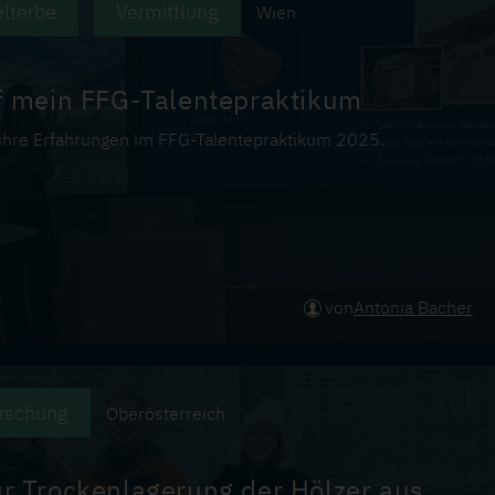
lterbe
Vermittlung
Wien
uf mein FFG-Talentepraktikum
 ihre Erfahrungen im FFG-Talentepraktikum 2025.
von
Antonia Bacher
rschung
Oberösterreich
r Trockenlagerung der Hölzer aus