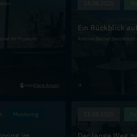
14.08.2025
We
Wien
Ein Rückblick a
rmonat im Museum.
Antonia Bacher beschreibt
von
Klara Ansari
Monitoring
11.08.2025
Fo
ch
oring im
Der lange Weg zu