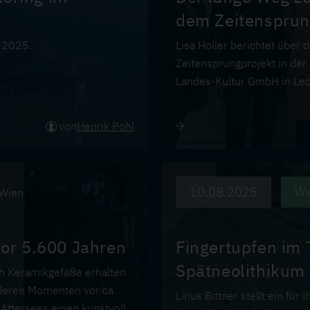
dem Zeitensprun
h 2025.
Lisa Holler berichtet über
Zeitensprungprojekt in
der 
Landes-Kultur GmbH in Leo
von
Henrik Pohl
10.08.2025
We
Wien
vor 5.600 Jahren
Fingertupfen im 
Spätneolithikum
ch Keramikgefäße erhalten
nderen Momenten vor ca.
Linus Bittner stellt ein f
Attersees einen kunstvoll