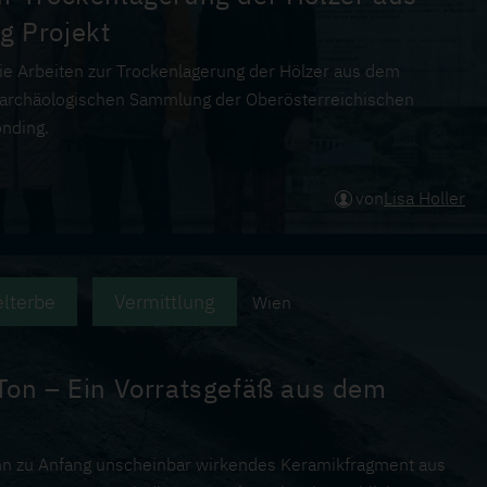
g Projekt
 die Arbeiten zur Trockenlagerung der Hölzer aus dem
archäologischen Sammlung der Oberösterreichischen
nding.
von
Lisa Holler
lterbe
Vermittlung
Wien
Ton – Ein Vorratsgefäß aus dem
ür ihn zu Anfang unscheinbar wirkendes Keramikfragment aus