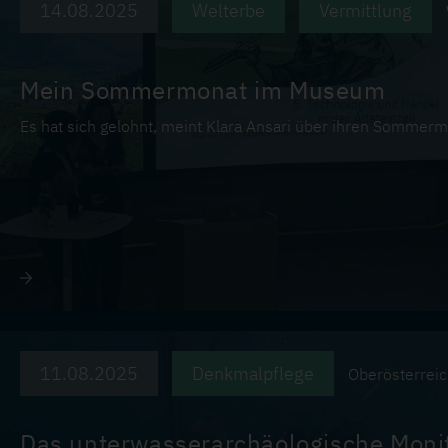
14.08.2025
Welterbe
Vermittlung
Mein Sommermonat im Museum
Es hat sich gelohnt, meint Klara Ansari über ihren Somme
11.08.2025
Denkmalpflege
Oberösterrei
Das unterwasserarchäologische Monit