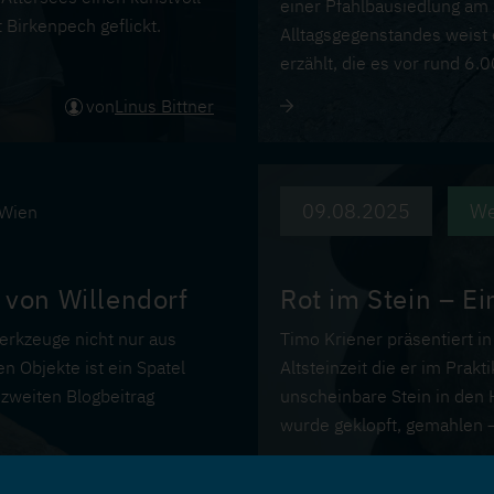
einer Pfahlbausiedlung am 
t Birkenpech geflickt.
Alltagsgegenstandes weist 
erzählt, die es vor rund 6
von
Linus Bittner
09.08.2025
We
Wien
 von Willendorf
Rot im Stein – E
erkzeuge nicht nur aus
Timo Kriener präsentiert i
n Objekte ist ein Spatel
Altsteinzeit die er im Prak
 zweiten Blogbeitrag
unscheinbare Stein in den 
wurde geklopft, gemahlen –