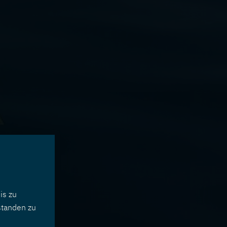
is zu
standen zu