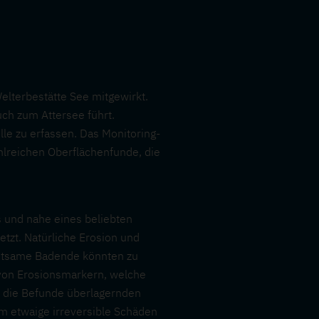
lterbestätte See mitgewirkt.
uch zum Attersee führt.
le zu erfassen. Das Monitoring-
hlreichen Oberflächenfunde, die
 und nahe eines beliebten
tzt. Natürliche Erosion und
chtsame Badende könnten zu
e von Erosionsmarkern, welche
er die Befunde überlagernden
um etwaige irreversible Schäden