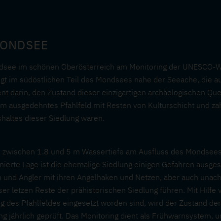
MONDSEE
ondsee im schönen Oberösterreich am Monitoring der UNESCO-We
egt im südöstlichen Teil des Mondsees nahe der Seeache, die a
 darin, den Zustand dieser einzigartigen archäologischen Quel
 m ausgedehntes Pfahlfeld mit Resten von Kulturschicht und za
shaltes dieser Siedlung waren.
en zwischen 1.8 und 5 m Wassertiefe am Ausfluss des Mondsees
ierte Lage ist die ehemalige Siedlung einigen Gefahren ausgese
n und Angler mit ihren Angelhaken und Netzen, aber auch una
ser letzen Reste der prähistorischen Siedlung führen. Mit Hilf
ang des Pfahlfeldes eingesetzt worden sind, wird der Zustand d
g jährlich geprüft. Das Monitoring dient als Frühwarnsystem, 