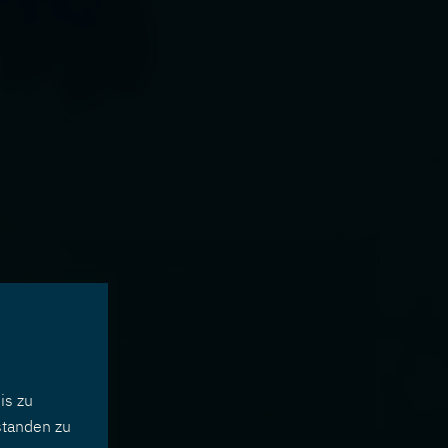
is zu
standen zu