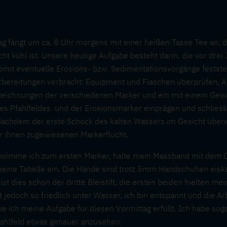
tag fängt um ca. 8 Uhr morgens mit einer heißen Tasse Tee an, 
t kühl ist. Unsere heutige Aufgabe besteht darin, die vor drei
it eventuelle Erosions- bzw. Sedimentationsvorgänge feststel
rbereitungen verbracht: Equipment und Flaschen überprüfen, Ar
Bezeichnungen der verschiedenen Marker und ein mit einem Ge
des Pfahlfeldes und der Erosionsmarker einprägen und schlies
achdem der erste Schock des kalten Wassers im Gesicht über
r ihnen zugewiesenen Markerflucht.
wimme ich zum ersten Marker, halte mein Massband mit dem G
eine Tabelle ein. Die Hände sind trotz 5mm Handschuhen eiskal
gt ist dies schon der dritte Bleistift, die ersten beiden hielten
st jedoch so friedlich unter Wasser, ich bin entspannt und die Arb
be ich meine Aufgabe für diesen Vormittag erfüllt. Ich habe so
ahlfeld etwas genauer anzusehen.