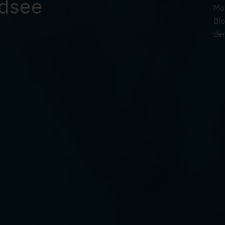
ndsee
Mon
Blo
der