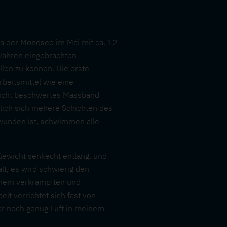
da der Mondsee im Mai mit ca. 12
 Jahren eingebrachten
len zu können. Die erste
beitsmittel wie eine
wicht beschwertes Massband
slich sich mehere Schichten des
wunden ist, schwimmen alle
ewicht senkecht entlang, und
t, es wird schwierig den
 meinem verkrampften und
eit verrichtet sich fast von
gar noch genug Luft in meinem