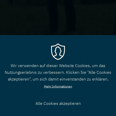
ß
a
z
l
e
M
e
l
d
Wir verwenden auf dieser Website Cookies, um das
e
i
Nutzungserlebnis zu verbessern. Klicken Sie "Alle Cookies
akzeptieren", um sich damit einverstanden zu erklären.
a
Mehr Informationen
Alle Cookies akzeptieren
Zustimmung