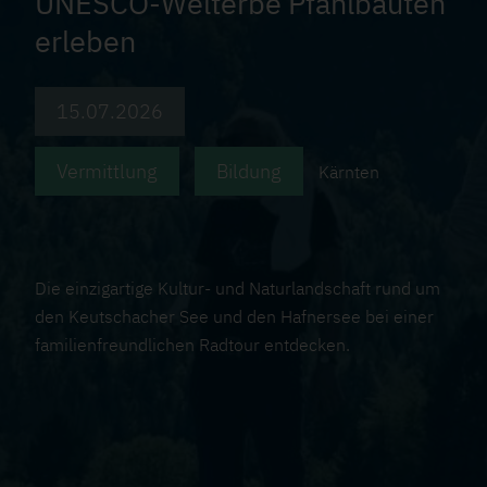
UNESCO-Welterbe Pfahlbauten
n
erleben
AKTIVITÄTEN
15.07.2026
ÜBER UNS
Vermittlung
Bildung
Kärnten
MEHR INFO
Die einzigartige Kultur- und Naturlandschaft rund um
S
den Keutschacher See und den Hafnersee bei einer
familienfreundlichen Radtour entdecken.
o
F
c
atenschutz
mpressum
u
i
Kontakt