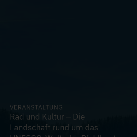
g
V
a
e
t
r
a
i
n
s
o
t
a
n
l
t
u
VERANSTALTUNG
n
Rad und Kultur – Die
g
Landschaft rund um das
e