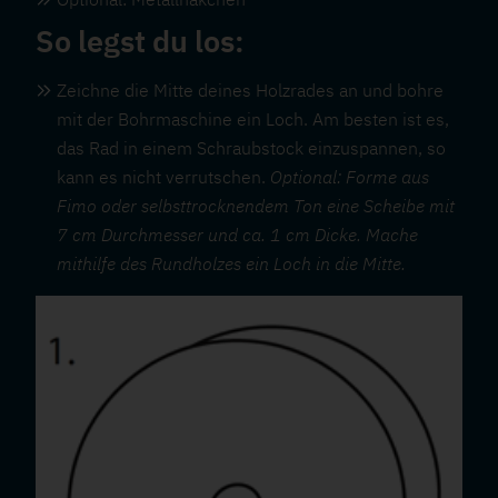
So legst du los:
Zeichne die Mitte deines Holzrades an und bohre
mit der Bohrmaschine ein Loch. Am besten ist es,
das Rad in einem Schraubstock einzuspannen, so
kann es nicht verrutschen.
Optional: Forme aus
Fimo oder selbsttrocknendem Ton eine Scheibe mit
7 cm Durchmesser und ca. 1 cm Dicke. Mache
mithilfe des Rundholzes ein Loch in die Mitte.