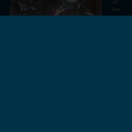
voll
Färb
emat
erial
(Zwi
ebelschalen, Rotkrautblätter, Schalen von Roten
Rüben, Kaffeesatz, …). Von stark färbenden Gewürzen
wie Kurkuma reichen 1-2 Teelöffel.
Schneide alles so klein wie möglich und weiche es
mit genug Wasser ein, dass es gut bedeckt ist. Lasse
es eine Weile stehen.
2. Währenddessen kannst du die Eier kochen. Für
lang haltbare, durchgegarte Eier koche sie
mindestens 10min.
Schrecke sie nachher nicht ab, dann sind sie länger
haltbar!