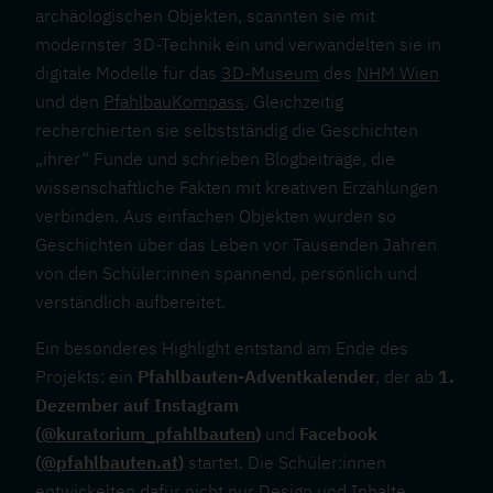
archäologischen Objekten, scannten sie mit
modernster 3D-Technik ein und verwandelten sie in
digitale Modelle für das
3D-Museum
des
NHM Wien
und den
PfahlbauKompass
. Gleichzeitig
recherchierten sie selbstständig die Geschichten
„ihrer“ Funde und schrieben Blogbeiträge, die
wissenschaftliche Fakten mit kreativen Erzählungen
verbinden. Aus einfachen Objekten wurden so
Geschichten über das Leben vor Tausenden Jahren
von den Schüler:innen spannend, persönlich und
verständlich aufbereitet.
Ein besonderes Highlight entstand am Ende des
Projekts: ein
Pfahlbauten-Adventkalender
, der ab
1.
Dezember auf Instagram
(
@kuratorium_pfahlbauten
)
und
Facebook
(
@pfahlbauten.at
)
startet. Die Schüler:innen
entwickelten dafür nicht nur Design und Inhalte,