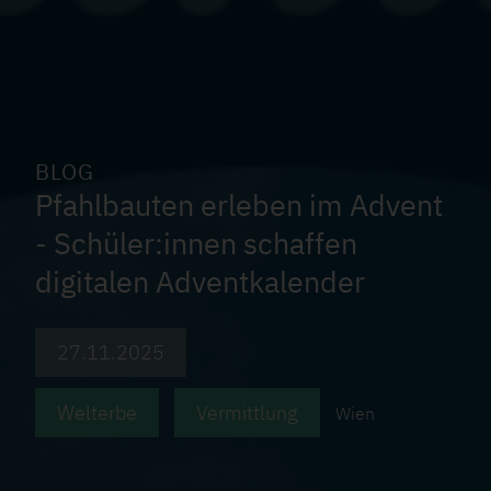
ß
a
z
l
e
M
BLOG
e
Pfahlbauten erleben im Advent
l
- Schüler:innen schaffen
d
digitalen Adventkalender
e
i
27.11.2025
a
Welterbe
Vermittlung
Wien