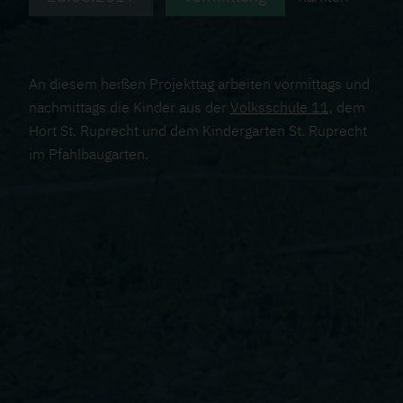
ß
a
z
l
An diesem heißen Projekttag arbeiten vormittags und
e
nachmittags die Kinder aus der
Volksschule 11,
dem
M
Hort St. Ruprecht und dem Kindergarten St. Ruprecht
e
im Pfahlbaugarten.
l
d
e
i
a