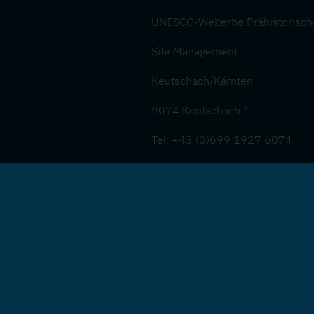
UNESCO-Welterbe Prähistorisch
Site Management
Keutschach/Kärnten
9074 Keutschach 1
Tel: +43 (0)699 1927 6074
e-mail: meyer@pfahlbauten.at
www.pfahlbauten.at