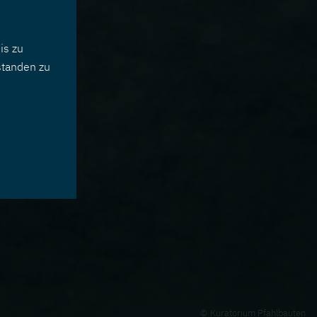
is zu
standen zu
Kuratorium Pfahlbauten