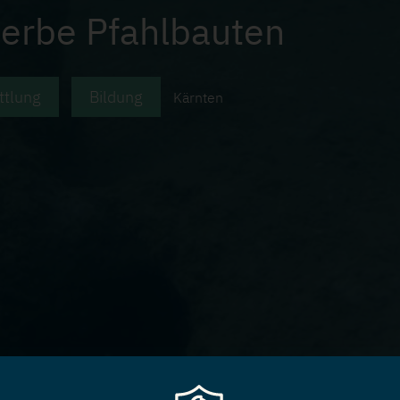
rbe Pfahlbauten
ttlung
Bildung
Kärnten