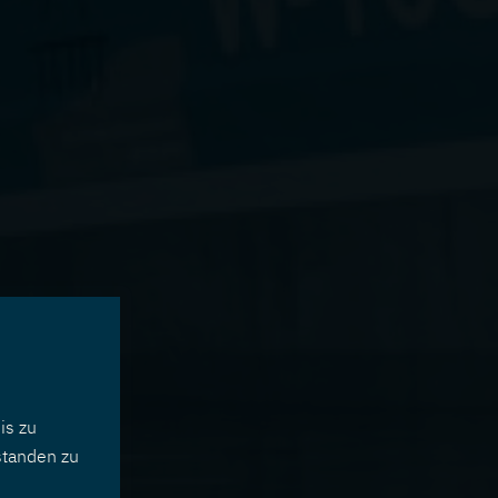
is zu
standen zu