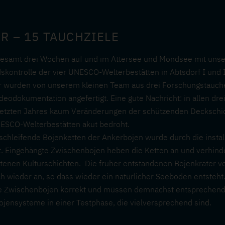
ER – 15 TAUCHZIELE
gesamt drei Wochen auf und im Attersee und Mondsee mit uns
skontrolle der vier UNESCO-Welterbestätten in Abtsdorf I und II
ür wurden von unserem kleinen Team aus drei Forschungstauch
deodokumentation angefertigt. Eine gute Nachricht: in allen dr
letzten Jahres kaum Veränderungen der schützenden Deckschich
NESCO-Welterbestätten akut bedroht.
schleifende Bojenketten der Ankerbojen wurde durch die insta
t. Eingehängte Zwischenbojen heben die Ketten an und verhind
tenen Kulturschichten. Die früher entstandenen Bojenkrater ve
ch wieder an, so dass wieder ein natürlicher Seeboden entsteh
alle Zwischenbojen korrekt und müssen demnächst entsprechen
bojensysteme in einer Testphase, die vielversprechend sind.