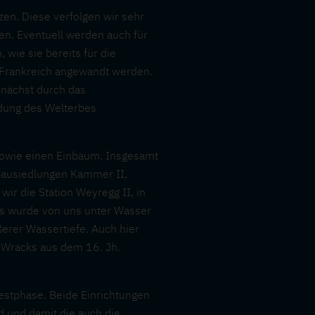
en. Diese verfolgen wir sehr
den. Eventuell werden auch für
ie sie bereits für die
 Frankreich angewandt werden.
mnächst durch das
dung des Welterbes
 sowie einen Einbaum. Insgesamt
bausiedlungen Kammer II,
ir die Station Weyregg II, in
ts wurde von uns unter Wasser
ßerer Wassertiefe. Auch hier
 Wracks aus dem 16. Jh.
Testphase. Beide Einrichtungen
d und damit die auch die