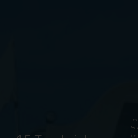
Im
Wo
un