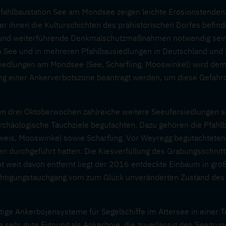
fahlbaustation See am Mondsee zeigen leichte Erosionstendenz
er ihnen die Kulturschichten des prähistorischen Dorfes befin
und weiterführende Denkmalschutzmaßnahmen notwendig sein, w
m See und in mehreren Pfahlbausiedlungen in Deutschland und
rsiedlungen am Mondsee (See, Scharfling, Mooswinkel) wird de
g einer Ankerverbotszone beantragt werden, um diese Gefähr
den drei Oktoberwochen zahlreiche weitere Seeufersiedlungen
rchäologische Tauchziele begutachten. Dazu gehören die Pfahl
eis, Mooswinkel sowie Scharfling. Vor Weyregg begutachteten w
 durchgeführt hatten. Die Kiesverfüllung des Grabungsschnit
ht weit davon entfernt liegt der 2016 entdeckte Einbaum in grö
chtigungstauchgang vom zum Glück unveränderten Zustand des
rtige Ankerbojensysteme für Segelschiffe im Attersee in einer 
e sehr gute Eignung als Ankerboje, die zuverlässig den Seegrun