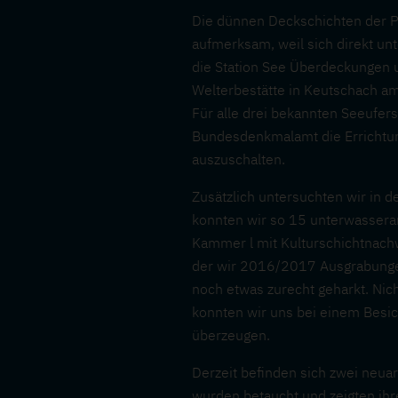
Die dünnen Deckschichten der P
aufmerksam, weil sich direkt unt
die Station See Überdeckungen 
Welterbestätte in Keutschach a
Für alle drei bekannten Seeufe
Bundesdenkmalamt die Errichtun
auszuschalten.
Zusätzlich untersuchten wir in 
konnten wir so 15 unterwassera
Kammer l mit Kulturschichtnachw
der wir 2016/2017 Ausgrabungen
noch etwas zurecht geharkt. Nic
konnten wir uns bei einem Besi
überzeugen.
Derzeit befinden sich zwei neua
wurden betaucht und zeigten ihr