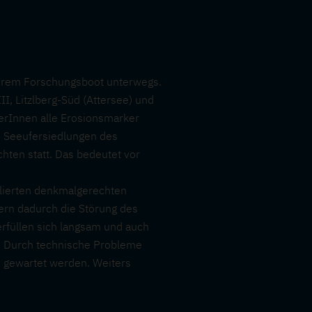
erem Forschungsboot unterwegs.
I, Litzlberg-Süd (Attersee) und
erInnen alle Erosionsmarker
ei Seeufersiedlungen des
ten statt. Das bedeutet vor
llierten denkmalgerechten
ern dadurch die Störung des
rfüllen sich langsam und auch
t. Durch technische Probleme
d gewartet werden. Weiters