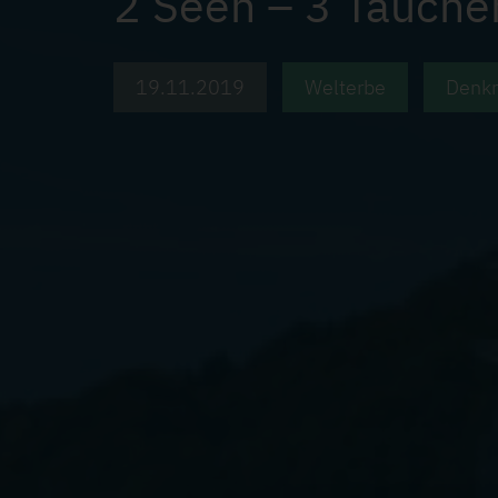
2 Seen – 3 Taucher
19.11.2019
Welterbe
Denkm