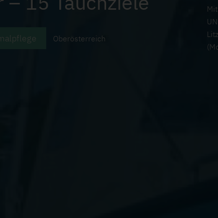
 – 15 Tauchziele
Mit
UNE
Lit
alpflege
Oberösterreich
(M